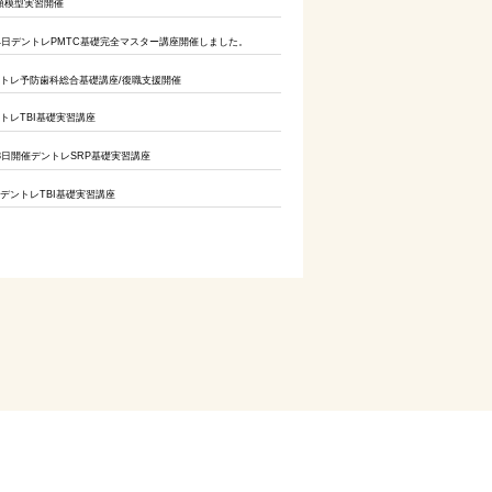
9顎模型実習開催
4日デントレPMTC基礎完全マスター講座開催しました。
トレ予防歯科総合基礎講座/復職支援開催
トレTBI基礎実習講座
8日開催デントレSRP基礎実習講座
催デントレTBI基礎実習講座