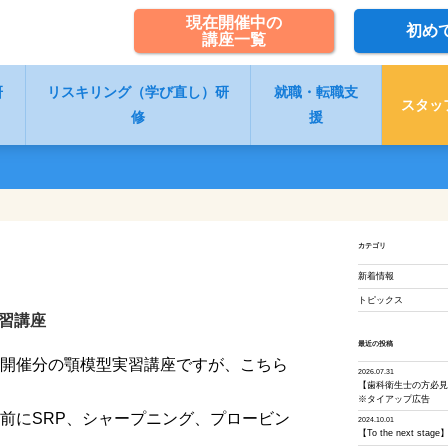
現在開催中の
初め
講座一覧
研
リスキリング（学び直し）研
就職・転職支
スタッ
修
援
カテゴリ
新着情報
トピックス
習講座
最近の投稿
開催分の顎模型実習講座ですが、こちら
2026.07.31
【歯科衛生士の方必
※タイアップ広告
前にSRP、シャープニング、プロービン
2024.10.01
【To the next s