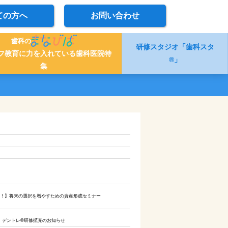
ての方へ
お問い合わせ
歯科の
研修スタジオ「歯科スタ
フ教育に力を入れている歯科医院特
®」
集
見！】将来の選択を増やすための資産形成セミナー
tage】 デントレ®︎研修拡充のお知らせ