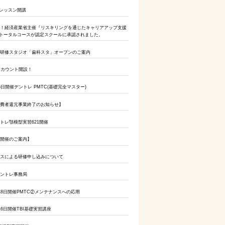
ルレッスン開講
初！経済産業省主催『リスキリングを通じたキャリアアップ支援
︎トータルコースが認定スクールに承認されました。
設研修スタジオ「歯科スタ」オープンのご案内
式アカウント開設！
日開催デントレ PMTC(基礎完全マスター)
消費者還元事業終了のお知らせ】
トレ顎模型実習621開催
ー開催のご案内】
ルスによる研修申し込みについて
デントレ事務局
18日開催PMTC②メンテナンスへの応用
6日開催TBI基礎実習講座