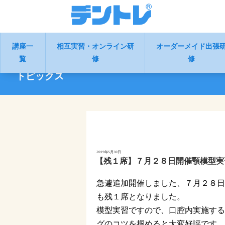
講座一
相互実習・オンライン研
オーダーメイド出張
覧
修
修
トピックス
投
2019年5月30日
稿
【残１席】７月２８日開催顎模型実
日:
急遽追加開催しました、７月２８日
も残１席となりました。
模型実習ですので、口腔内実施する
グのコツを掴めると大変好評です。