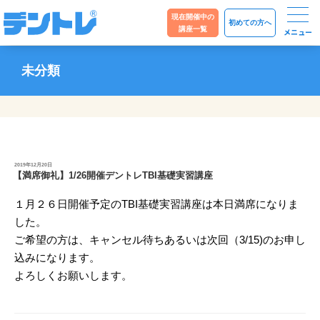
現在開催中の
初めての方へ
講座一覧
未分類
投
2019年12月20日
稿
【満席御礼】1/26開催デントレTBI基礎実習講座
日:
１月２６日開催予定のTBI基礎実習講座は本日満席になりま
した。
ご希望の方は、キャンセル待ちあるいは次回（3/15)のお申し
込みになります。
よろしくお願いします。